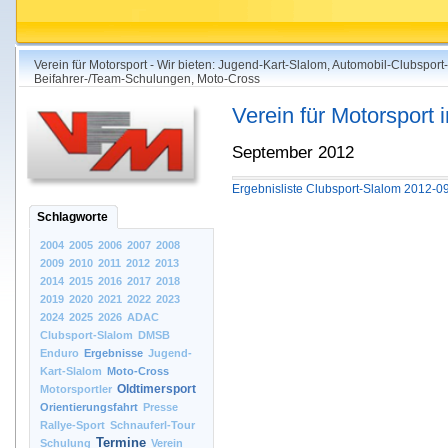
Verein für Motorsport - Wir bieten: Jugend-Kart-Slalom, Automobil-Clubsport
Beifahrer-/Team-Schulungen, Moto-Cross
Verein für Motorsport
September 2012
Ergebnisliste Clubsport-Slalom 2012-0
Schlagworte
2004
2005
2006
2007
2008
2009
2010
2011
2012
2013
2014
2015
2016
2017
2018
2019
2020
2021
2022
2023
2024
2025
2026
ADAC
Clubsport-Slalom
DMSB
Enduro
Ergebnisse
Jugend-
Kart-Slalom
Moto-Cross
Oldtimersport
Motorsportler
Orientierungsfahrt
Presse
Rallye-Sport
Schnauferl-Tour
Termine
Schulung
Verein