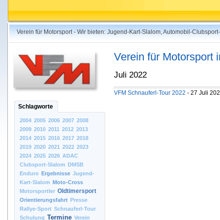
Verein für Motorsport - Wir bieten: Jugend-Kart-Slalom, Automobil-Clubspo
Verein für Motorsport
Juli 2022
VFM Schnauferl-Tour 2022
- 27 Juli 20
Schlagworte
2004
2005
2006
2007
2008
2009
2010
2011
2012
2013
2014
2015
2016
2017
2018
2019
2020
2021
2022
2023
2024
2025
2026
ADAC
Clubsport-Slalom
DMSB
Enduro
Ergebnisse
Jugend-
Kart-Slalom
Moto-Cross
Oldtimersport
Motorsportler
Orientierungsfahrt
Presse
Rallye-Sport
Schnauferl-Tour
Termine
Schulung
Verein