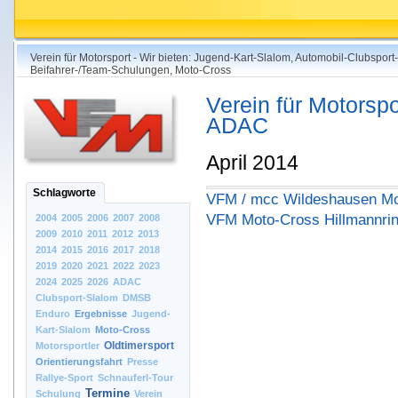
Verein für Motorsport - Wir bieten: Jugend-Kart-Slalom, Automobil-Clubsport
Beifahrer-/Team-Schulungen, Moto-Cross
Verein für Motorspo
ADAC
April 2014
Schlagworte
VFM / mcc Wildeshausen Mo
VFM Moto-Cross Hillmannrin
2004
2005
2006
2007
2008
2009
2010
2011
2012
2013
2014
2015
2016
2017
2018
2019
2020
2021
2022
2023
2024
2025
2026
ADAC
Clubsport-Slalom
DMSB
Enduro
Ergebnisse
Jugend-
Kart-Slalom
Moto-Cross
Oldtimersport
Motorsportler
Orientierungsfahrt
Presse
Rallye-Sport
Schnauferl-Tour
Termine
Schulung
Verein